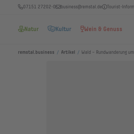
07151 27202-0
business@remstal.de
Tourist-Infor
Natur
Kultur
Wein & Genuss
/
/
remstal.business
Artikel
Wald – Rundwanderung um