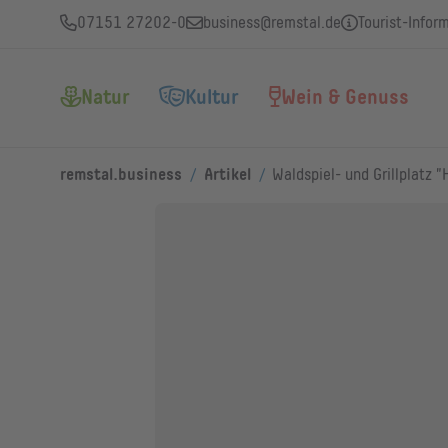
07151 27202-0
business@remstal.de
Tourist-Infor
Natur
Kultur
Wein & Genuss
/
/
remstal.business
Artikel
Waldspiel- und Grillplatz 