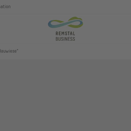
mation
"Hauwiese"