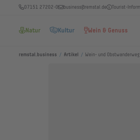
07151 27202-0
business@remstal.de
Tourist-Infor
Natur
Kultur
Wein & Genuss
/
/
remstal.business
Artikel
Wein- und Obstwanderweg