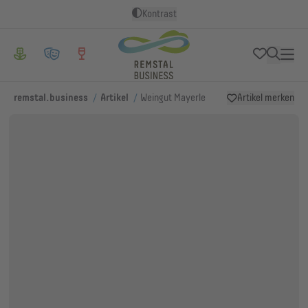
Kontrast
/
/
remstal.business
Artikel
Weingut Mayerle
Artikel merken