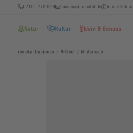
07151 27202-0
business@remstal.de
Tourist-Infor
Natur
Kultur
Wein & Genuss
/
/
remstal.business
Artikel
Winterbach