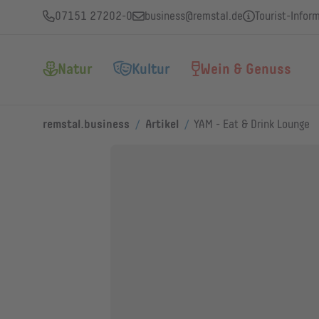
07151 27202-0
business@remstal.de
Tourist-Infor
Natur
Kultur
Wein & Genuss
/
/
remstal.business
Artikel
YAM - Eat & Drink Lounge