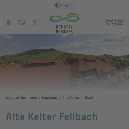
Kontrast
© Achim Mende
/
/
remstal.business
Location
Alte Kelter Fellbach
Alte Kelter Fellbach