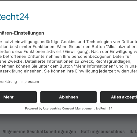
Newsletter & Nachrichten
Remsta
Blick
Mit unserem kostenfreien Newsletter und unseren
Nachrichten halten wir Sie regelmäßig über
Remsta
Neuigkeiten und Events aus dem Remstal auf dem
Remstal
Laufenden.
Remstal
zur Newsletter-Anmeldung
Remsta
Remsta
zu den Nachrichten
Remstal
Allgemeine Geschäftsbedingungen
Haftungsausschluss
Dat