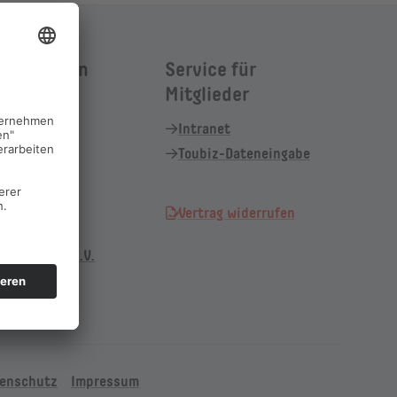
l auf einen
Service für
Mitglieder
l Shop
Intranet
 Gutschein
Toubiz-Dateneingabe
 Card
l Apps
Vertrag widerrufen
l Magazin
 Tourismus e.V.
enschutz
Impressum