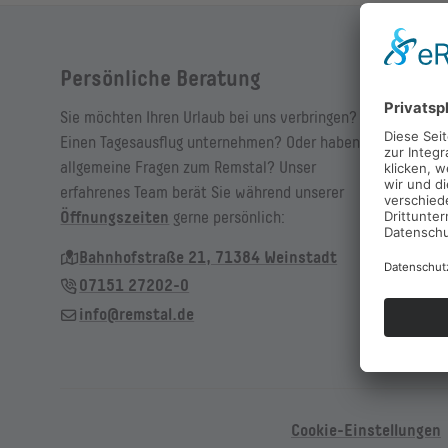
Persönliche Beratung
Sie möchten Ihren Urlaub bei uns verbringen?
Einen Tagesausflug unternehmen? Oder haben
allgemeine Fragen zum Remstal? Unser
erfahrenes Team berät Sie während unserer
Öffnungszeiten
gerne persönlich:
Bahnhofstraße 21, 71384 Weinstadt
07151 27202-0
info@remstal.de
Cookie-Einstellungen